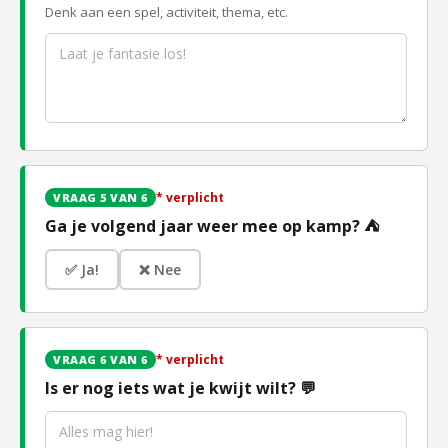
Denk aan een spel, activiteit, thema, etc.
* verplicht
VRAAG 5 VAN 6
Ga je volgend jaar weer mee op kamp? ⛺
✅ Ja!
❌ Nee
* verplicht
VRAAG 6 VAN 6
Is er nog iets wat je kwijt wilt? 💬