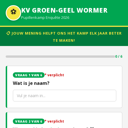
KV GROEN-GEEL WORMER
⚽
Pupillenkamp Enquête 2026
📋 JOUW MENING HELPT ONS HET KAMP ELK JAAR BETER
TE MAKEN!
0 / 6
* verplicht
VRAAG 1 VAN 6
Wat is je naam?
* verplicht
VRAAG 2 VAN 6